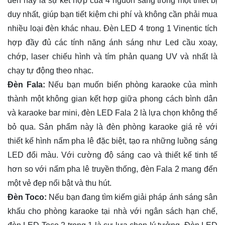
đèn này là sự kết hợp của 4 nguồn sáng trong một thiết bị
duy nhất, giúp bạn tiết kiệm chi phí và không cần phải mua
nhiều loại đèn khác nhau. Đèn LED 4 trong 1 Vinentic tích
hợp đầy đủ các tính năng ánh sáng như Led cầu xoay,
chớp, laser chiếu hình và tím phản quang UV và nhất là
chạy tự động theo nhạc.
Đèn Fala:
Nếu bạn muốn biến phòng karaoke của mình
thành một không gian kết hợp giữa phong cách bình dân
và karaoke bar mini, đèn LED Fala 2 là lựa chọn không thể
bỏ qua. Sản phẩm này là đèn phòng karaoke giá rẻ với
thiết kế hình nấm pha lê đặc biệt, tạo ra những luồng sáng
LED đổi màu. Với cường độ sáng cao và thiết kế tinh tế
hơn so với nấm pha lê truyền thống, đèn Fala 2 mang đến
một vẻ đẹp nổi bật và thu hút.
Đèn Toco:
Nếu bạn đang tìm kiếm giải pháp ánh sáng sân
khấu cho phòng karaoke tại nhà với ngân sách hạn chế,