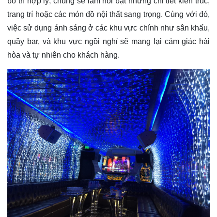
bố trí hợp lý, chúng sẽ làm nổi bật những chi tiết kiến trúc,
trang trí hoặc các món đồ nội thất sang trọng. Cùng với đó,
việc sử dụng ánh sáng ở các khu vực chính như sân khấu,
quầy bar, và khu vực ngồi nghỉ sẽ mang lại cảm giác hài
hòa và tự nhiên cho khách hàng.