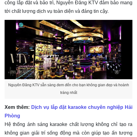
Nguyên Đăng KTV sẵn sàng đem đến cho bạn không gian đẹp và hoành
tráng nhất
Xem thêm:
Dịch vụ lắp đặt karaoke chuyên nghiệp Hải
Phòng
Hệ thống ánh sáng karaoke chất lượng không chỉ tạo ra
không gian giải trí sống động mà còn giúp tạo ấn tượng
mạnh mẽ và thu hút khách hàng. Để nhận được sự tư vấn
chi tiết về
hệ thống ánh sáng karaoke Hải Phòng
chuyên nghiệp nhất, hãy liên hệ ngay với
Nguyên Đăng
KTV
qua hotline
0973.323.576
. Đội ngũ chuyên gia của
chúng tôi sẵn sàng hỗ trợ bạn để tạo nên một không gian
karaoke hoàn hảo và ấn tượng.