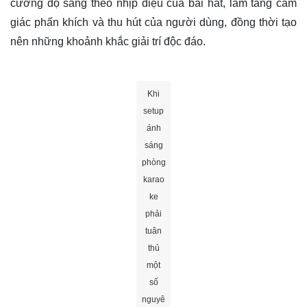
cường độ sáng theo nhịp điệu của bài hát, làm tăng cảm
giác phấn khích và thu hút của người dùng, đồng thời tạo
nên những khoảnh khắc giải trí độc đáo.
Khi
setup
ánh
sáng
phòng
karao
ke
phải
tuân
thủ
một
số
nguyê