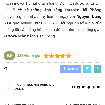
5.0
123
Đánh giá
facebook
TÁC GIẢ
NGUYÊN ĐĂNG KTV
ADMIN
BÀI VIẾT TRƯỚC
BÀI VIẾT TIẾP THEO
Dịch vụ lắp đặt karaoke
Thi công hệ thống âm
chuyên nghiệp Hải Phòng
thanh ánh sáng quán bar
giá tốt nhất
Hải Phòng giá tốt
Thêm bình luận