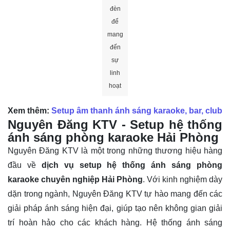
hoạt
Xem thêm:
Setup âm thanh ánh sáng karaoke, bar, club
Nguyên Đăng KTV - Setup hệ thống
ánh sáng phòng karaoke Hải Phòng
Nguyên Đăng KTV là một trong những thương hiệu hàng
đầu về
dịch vụ setup hệ thống ánh sáng phòng
karaoke chuyên nghiệp Hải Phòng
. Với kinh nghiệm dày
dặn trong ngành, Nguyên Đăng KTV tự hào mang đến các
giải pháp ánh sáng hiện đại, giúp tạo nên không gian giải
trí hoàn hảo cho các khách hàng. Hệ thống ánh sáng
không chỉ đơn thuần làm sáng một không gian, mà còn
phải tạo ra những hiệu ứng thích hợp để làm nổi bật âm
nhạc và không khí.
Nguyên Đăng KTV không những tập trung vào công nghệ
tiên tiến mà còn lưu ý đến khía cạnh thẩm mỹ và phong
cách. Khách hàng sẽ được trải nghiệm một loạt các tùy