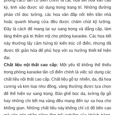
phong cách tân cổ điển chính là các họa tiết hoa văn cầu
kỳ, tinh xảo được sử dụng trong trang trí. Những đường
phào chỉ dọc tường, các hoa văn đắp nổi trên trần nhà
hoặc quanh khung cửa đều được chăm chút kỹ lưỡng.
Đây là cách để mang lại sự sang trọng và đẳng cấp, làm
tăng thêm giá trị thẩm mỹ cho phòng karaoke. Các họa tiết
này thường lấy cảm hứng từ kiến trúc cổ điển, nhưng đã
được tối giản hóa để phù hợp với xu hướng thiết kế hiện
đại.
Chất liệu nội thất cao cấp:
Một yếu tố không thể thiếu
trong phòng karaoke tân cổ điển chính là việc sử dụng các
chất liệu nội thất cao cấp. Chất liệu gỗ tự nhiên, da, đá hoa
cương và kim loại như đồng, vàng thường được lựa chọn
để thể hiện sự sang trọng. Bàn ghế bọc da, tường ốp gỗ
hay những chi tiết mạ vàng đều mang đến sự xa hoa cho
không gian. Những chất liệu này không chỉ có độ bền cao