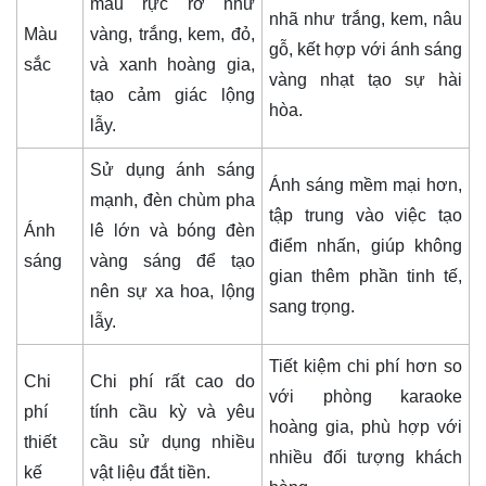
màu rực rỡ như
nhã như trắng, kem, nâu
Màu
vàng, trắng, kem, đỏ,
gỗ, kết hợp với ánh sáng
sắc
và xanh hoàng gia,
vàng nhạt tạo sự hài
tạo cảm giác lộng
hòa.
lẫy.
Sử dụng ánh sáng
Ánh sáng mềm mại hơn,
mạnh, đèn chùm pha
tập trung vào việc tạo
Ánh
lê lớn và bóng đèn
điểm nhấn, giúp không
sáng
vàng sáng để tạo
gian thêm phần tinh tế,
nên sự xa hoa, lộng
sang trọng.
lẫy.
Tiết kiệm chi phí hơn so
Chi
Chi phí rất cao do
với phòng karaoke
phí
tính cầu kỳ và yêu
hoàng gia, phù hợp với
thiết
cầu sử dụng nhiều
nhiều đối tượng khách
kế
vật liệu đắt tiền.