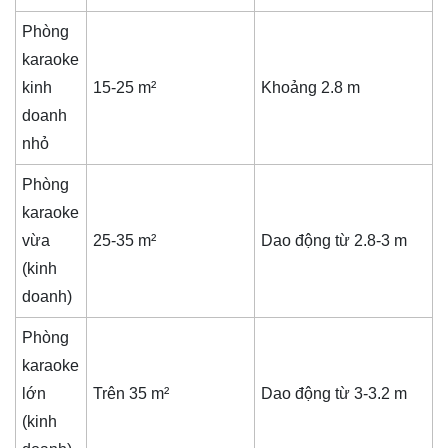
Phòng
karaoke
kinh
15-25 m²
Khoảng 2.8 m
doanh
nhỏ
Phòng
karaoke
vừa
25-35 m²
Dao động từ 2.8-3 m
(kinh
doanh)
Phòng
karaoke
lớn
Trên 35 m²
Dao động từ 3-3.2 m
(kinh