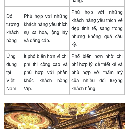
hàng.
Phù hợp với những
Đối
Phù hợp với những
khách hàng yêu thích vẻ
tượng
khách hàng yêu thích
đẹp tinh tế, sang trọng
khách
sự xa hoa, lộng lẫy
nhưng không quá cầu
hàng
và đẳng cấp.
kỳ.
Ứng
Ít phổ biến hơn vì chi
Phổ biến hơn nhờ chi
dụng
phí thi công cao và
phí hợp lý, dễ thiết kế và
tại
phù hợp với phân
phù hợp với thẩm mỹ
Việt
khúc khách hàng
của nhiều đối tượng
Nam
Vip.
khách hàng.