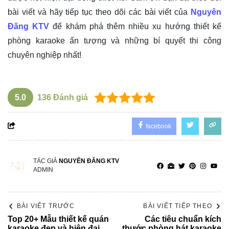
bài viết và hãy tiếp tục theo dõi các bài viết của
Nguyên
Đăng KTV
để khám phá thêm nhiều xu hướng thiết kế
phòng karaoke ấn tượng và những bí quyết thi công
chuyên nghiệp nhất!
5.0
136
Đánh giá
facebook
TÁC GIẢ
NGUYÊN ĐĂNG KTV
ADMIN
BÀI VIẾT TRƯỚC
BÀI VIẾT TIẾP THEO
Top 20+ Mẫu thiết kế quán
Các tiêu chuẩn kích
karaoke đẹp và hiện đại
thước phòng hát karaoke