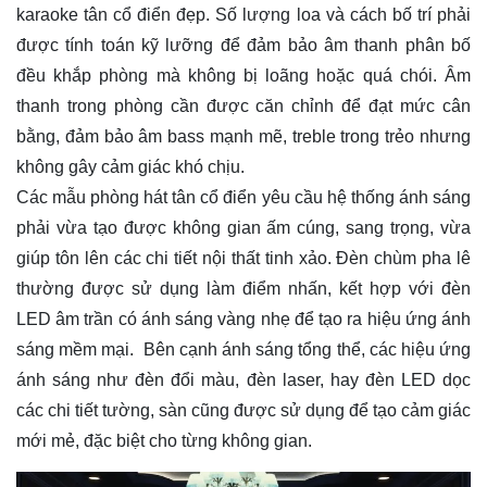
karaoke tân cổ điển đẹp. Số lượng loa và cách bố trí phải
được tính toán kỹ lưỡng để đảm bảo âm thanh phân bố
đều khắp phòng mà không bị loãng hoặc quá chói. Âm
thanh trong phòng cần được căn chỉnh để đạt mức cân
bằng, đảm bảo âm bass mạnh mẽ, treble trong trẻo nhưng
không gây cảm giác khó chịu.
Các mẫu phòng hát tân cổ điển yêu cầu hệ thống ánh sáng
phải vừa tạo được không gian ấm cúng, sang trọng, vừa
giúp tôn lên các chi tiết nội thất tinh xảo. Đèn chùm pha lê
thường được sử dụng làm điểm nhấn, kết hợp với đèn
LED âm trần có ánh sáng vàng nhẹ để tạo ra hiệu ứng ánh
sáng mềm mại. Bên cạnh ánh sáng tổng thể, các hiệu ứng
ánh sáng như đèn đổi màu, đèn laser, hay đèn LED dọc
các chi tiết tường, sàn cũng được sử dụng để tạo cảm giác
mới mẻ, đặc biệt cho từng không gian.