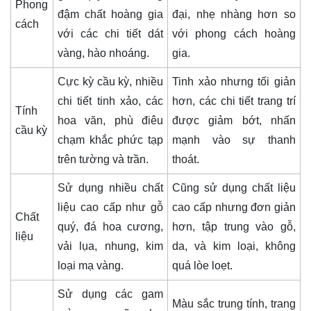
Phong
đậm chất hoàng gia
đại, nhẹ nhàng hơn so
cách
với các chi tiết dát
với phong cách hoàng
vàng, hào nhoáng.
gia.
Cực kỳ cầu kỳ, nhiều
Tinh xảo nhưng tối giản
chi tiết tinh xảo, các
hơn, các chi tiết trang trí
Tính
hoa văn, phù điêu
được giảm bớt, nhấn
cầu kỳ
chạm khắc phức tạp
mạnh vào sự thanh
trên tường và trần.
thoát.
Sử dụng nhiều chất
Cũng sử dụng chất liệu
liệu cao cấp như gỗ
cao cấp nhưng đơn giản
Chất
quý, đá hoa cương,
hơn, tập trung vào gỗ,
liệu
vải lụa, nhung, kim
da, và kim loại, không
loại mạ vàng.
quá lòe loẹt.
Sử dụng các gam
Màu sắc trung tính, trang