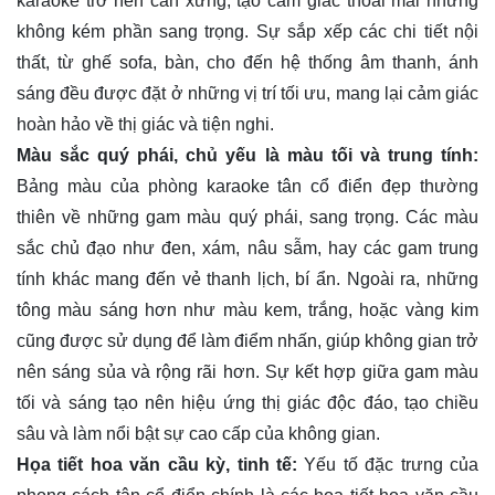
karaoke trở nên cân xứng, tạo cảm giác thoải mái nhưng
không kém phần sang trọng. Sự sắp xếp các chi tiết nội
thất, từ ghế sofa, bàn, cho đến hệ thống âm thanh, ánh
sáng đều được đặt ở những vị trí tối ưu, mang lại cảm giác
hoàn hảo về thị giác và tiện nghi.
Màu sắc quý phái, chủ yếu là màu tối và trung tính:
Bảng màu của phòng karaoke tân cổ điển đẹp thường
thiên về những gam màu quý phái, sang trọng. Các màu
sắc chủ đạo như đen, xám, nâu sẫm, hay các gam trung
tính khác mang đến vẻ thanh lịch, bí ẩn. Ngoài ra, những
tông màu sáng hơn như màu kem, trắng, hoặc vàng kim
cũng được sử dụng để làm điểm nhấn, giúp không gian trở
nên sáng sủa và rộng rãi hơn. Sự kết hợp giữa gam màu
tối và sáng tạo nên hiệu ứng thị giác độc đáo, tạo chiều
sâu và làm nổi bật sự cao cấp của không gian.
Họa tiết hoa văn cầu kỳ, tinh tế:
Yếu tố đặc trưng của