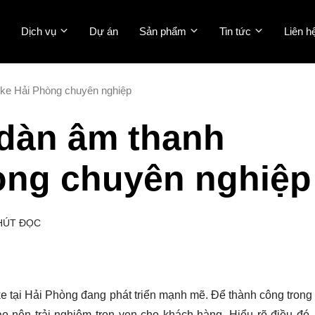
Dịch vụ
Dự án
Sản phẩm
Tin tức
Liên h
oke Hải Phòng chuyên nghiệp
 dàn âm thanh
òng chuyên nghiệp
HÚT ĐỌC
 tại Hải Phòng đang phát triển mạnh mẽ. Để thành công trong 
tạo nên trải nghiệm trọn vẹn cho khách hàng. Hiểu rõ điều đó