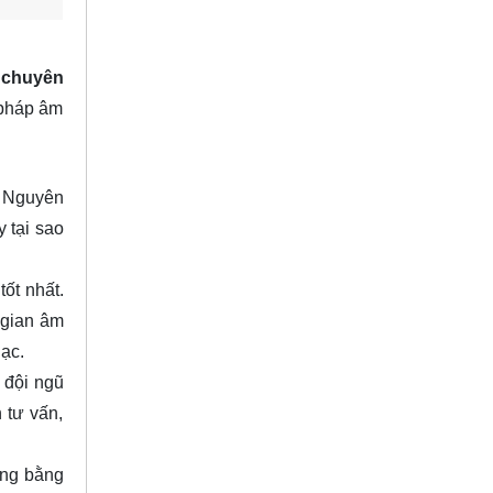
 chuyên
 pháp âm
t. Nguyên
 tại sao
ốt nhất.
 gian âm
ạc.
 đội ngũ
 tư vấn,
àng bằng