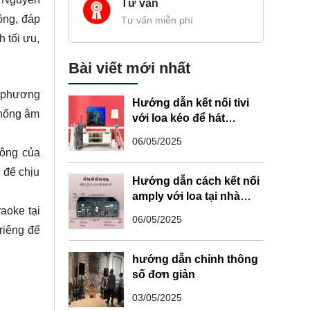
Tư vấn
ộng, đáp
Tư vấn miễn phí
 tối ưu,
Bài viết mới nhất
a phương
Hướng dẫn kết nối tivi
thống âm
với loa kéo để hát
karaoke cực thoả thích
06/05/2025
công của
 để chịu
Hướng dẫn cách kết nối
amply với loa tại nhà
aoke tại
đơn giản và nhanh
06/05/2025
chóng
riêng để
hướng dẫn chỉnh thông
số đơn giản
03/05/2025