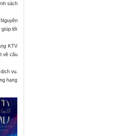
ính sách
y Nguyên
giúp tối
Đăng KTV
t về cấu
dịch vụ.
ừng hạng