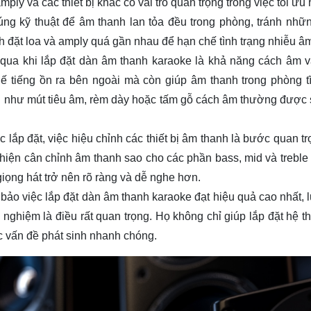
 amply và các thiết bị khác có vai trò quan trọng trong việc tối ưu
úng kỹ thuật để âm thanh lan tỏa đều trong phòng, tránh nhữ
h đặt loa và amply quá gần nhau để hạn chế tình trạng nhiễu â
 qua khi lắp đặt dàn âm thanh karaoke là khả năng cách âm 
ế tiếng ồn ra bên ngoài mà còn giúp âm thanh trong phòng t
ang như mút tiêu âm, rèm dày hoặc tấm gỗ cách âm thường được
c lắp đặt, việc hiệu chỉnh các thiết bị âm thanh là bước quan t
 hiện cân chỉnh âm thanh sao cho các phần bass, mid và treble 
iọng hát trở nên rõ ràng và dễ nghe hơn.
ảo việc lắp đặt dàn âm thanh karaoke đạt hiệu quả cao nhất, 
 nghiệm là điều rất quan trọng. Họ không chỉ giúp lắp đặt hệ t
c vấn đề phát sinh nhanh chóng.