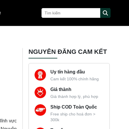
ệ
NGUYÊN ĐĂNG CAM KẾT
Uy tín hàng đầu
Cam kết 100% chính hãng
Giá thành
Giá thành hợp lý, phù hợp
Ship COD Toàn Quốc
Free ship cho hoá đơn >
300k
lĩnh vực
, Nguyên