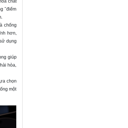
 hóa chất
ng "điểm
m.
và chống
ĩnh hơn,
 sử dụng
rọng giúp
hài hòa,
lựa chọn
hống một