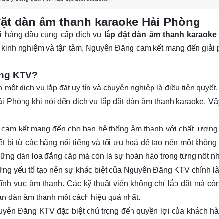
đặt dàn âm thanh karaoke Hải Phòng
ị hàng đầu cung cấp dịch vụ
lắp đặt dàn âm thanh karaoke
iàu kinh nghiệm và tận tâm, Nguyên Đăng cam kết mang đến giải
ăng KTV?
n một dịch vụ lắp đặt uy tín và chuyên nghiệp là điều tiên quyế
i Phòng khi nói đến dịch vụ lắp đặt dàn âm thanh karaoke. Vậy
m kết mang đến cho bạn hệ thống âm thanh với chất lượng t
iết bị từ các hãng nổi tiếng và tối ưu hoá để tạo nên một không
ững dàn loa đẳng cấp mà còn là sự hoàn hảo trong từng nốt nh
ững yếu tố tạo nên sự khác biệt của Nguyên Đăng KTV chính là
lĩnh vực âm thanh. Các kỹ thuật viên không chỉ lắp đặt mà còn
n dàn âm thanh một cách hiệu quả nhất.
yên Đăng KTV đặc biệt chú trọng đến quyền lợi của khách h