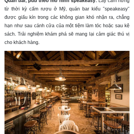
Quán bar, pub theo mô hình speakeasy:
Lấy cảm hứng
từ thời kỳ cấm rượu ở Mỹ, quán bar kiểu "speakeasy"
được giấu kín trong các không gian khó nhận ra, chẳng
hạn như sau cánh cửa của một tiệm làm tóc hoặc sau kệ
sách. Trải nghiệm khám phá sẽ mang lại cảm giác thú vị
cho khách hàng.