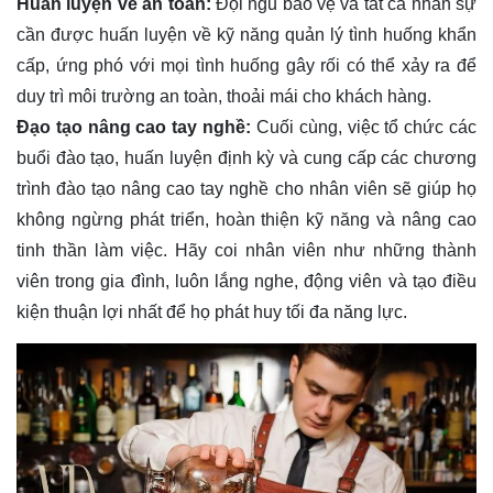
Huấn luyện về an toàn:
Đội ngũ bảo vệ và tất cả nhân sự
cần được huấn luyện về kỹ năng quản lý tình huống khẩn
cấp, ứng phó với mọi tình huống gây rối có thể xảy ra để
duy trì môi trường an toàn, thoải mái cho khách hàng.
Đạo tạo nâng cao tay nghề:
Cuối cùng, việc tổ chức các
buổi đào tạo, huấn luyện định kỳ và cung cấp các chương
trình đào tạo nâng cao tay nghề cho nhân viên sẽ giúp họ
không ngừng phát triển, hoàn thiện kỹ năng và nâng cao
tinh thần làm việc. Hãy coi nhân viên như những thành
viên trong gia đình, luôn lắng nghe, động viên và tạo điều
kiện thuận lợi nhất để họ phát huy tối đa năng lực.