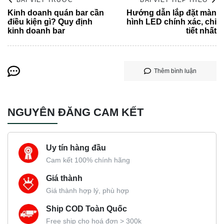
BÀI VIẾT TRƯỚC
BÀI VIẾT TIẾP THEO
Kinh doanh quán bar cần
Hướng dẫn lắp đặt màn
điều kiện gì? Quy định
hình LED chính xác, chi
kinh doanh bar
tiết nhất
Thêm bình luận
NGUYÊN ĐĂNG CAM KẾT
Uy tín hàng đầu
Cam kết 100% chính hãng
Giá thành
Giá thành hợp lý, phù hợp
Ship COD Toàn Quốc
Free ship cho hoá đơn > 300k