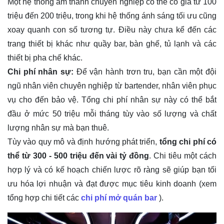
Một hệ thống âm thanh chuyên nghiệp có thể có giá từ 100
triệu đến 200 triệu, trong khi hệ thống ánh sáng tối ưu cũng
xoay quanh con số tương tự. Điều này chưa kể đến các
trang thiết bị khác như quầy bar, bàn ghế, tủ lạnh và các
thiết bị pha chế khác.
Chi phí nhân sự:
Để vận hành trơn tru, bạn cần một đội
ngũ nhân viên chuyên nghiệp từ bartender, nhân viên phục
vụ cho đến bảo vệ. Tổng chi phí nhân sự này có thể bắt
đầu ở mức 50 triệu mỗi tháng tùy vào số lượng và chất
lượng nhân sự mà bạn thuê.
Tùy vào quy mô và định hướng phát triển,
tổng chi phí có
thể từ 300 - 500 triệu đến vài tỷ đồng
. Chi tiêu một cách
hợp lý và có kế hoạch chiến lược rõ ràng sẽ giúp bạn tối
ưu hóa lợi nhuận và đạt được mục tiêu kinh doanh (xem
tổng hợp chi tiết các
chi phí mở quán bar
).