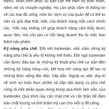
menu, nhân viên phục vụ bàn cần thể hiện sự thân thiện,
niềm nở và chuyên nghiệp. Họ cần phải nắm rõ thông tin
về các loại đồ uống, món ăn, dịch vụ của quán để có thể tư
vấn và giải đáp thắc mắc của khách hàng một cách chính
xác. Việc này không chỉ giúp khách hàng cảm thấy được
quan tâm, mà còn tạo cơ hội tăng doanh thu từ việc bán
thêm sản phẩm.
Kỹ năng pha chế:
Đối với bartender, việc nắm vững kỹ
năng pha chế là yếu tố không thể thiếu. Đội ngũ bartender
cần được đào tạo từ những kỹ thuật pha chế cơ bản đến
những kỹ năng nâng cao, kết hợp với sáng tạo để tạo ra
những thức uống độc đáo, hấp dẫn. Ngoài ra, việc duy trì
vệ sinh an toàn thực phẩm và sắp xếp dụng cụ pha chế
cũng là một phần quan trọng trong quá trình làm việc của
bartender. Quá trình này cần chặt chẽ và cẩn thận để đảm
bảo chất lượng và tính thẩm mỹ cao cho mỗi ly đồ uống.